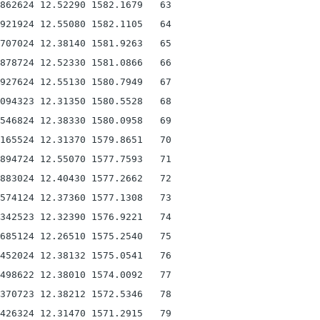
862624 12.52290 1582.1679   63

921924 12.55080 1582.1105   64

707024 12.38140 1581.9263   65

878724 12.52330 1581.0866   66

927624 12.55130 1580.7949   67

094323 12.31350 1580.5528   68

546824 12.38330 1580.0958   69

165524 12.31370 1579.8651   70

894724 12.55070 1577.7593   71

883024 12.40430 1577.2662   72

574124 12.37360 1577.1308   73

342523 12.32390 1576.9221   74

685124 12.26510 1575.2540   75

452024 12.38132 1575.0541   76

498622 12.38010 1574.0092   77

370723 12.38212 1572.5346   78

426324 12.31470 1571.2915   79
