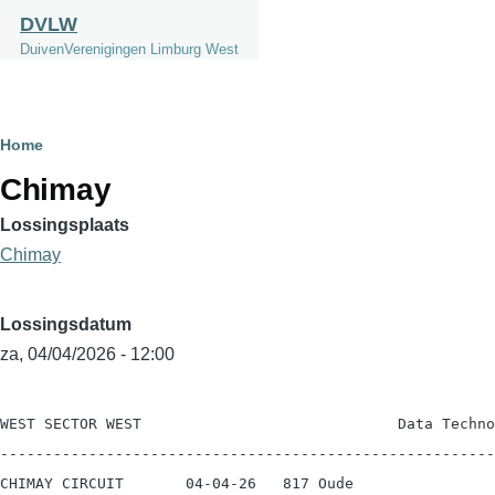
Overslaan en naar de inhoud gaan
DVLW
DuivenVerenigingen Limburg West
Kruimelpad
Home
Chimay
Lossingsplaats
Chimay
Lossingsdatum
za, 04/04/2026 - 12:00
WEST SECTOR WEST                             Data Techno
--------------------------------------------------------
CHIMAY CIRCUIT       04-04-26   817 Oude                