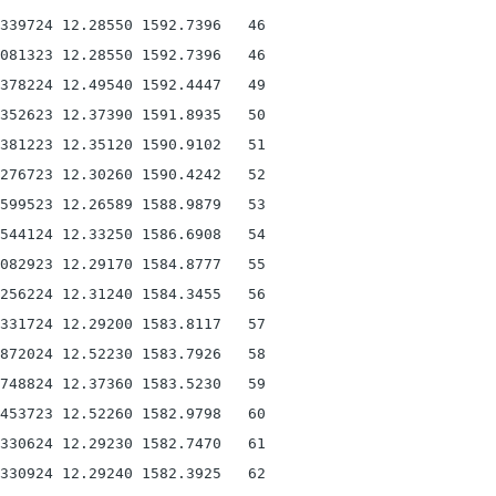
339724 12.28550 1592.7396   46

081323 12.28550 1592.7396   46

378224 12.49540 1592.4447   49

352623 12.37390 1591.8935   50

381223 12.35120 1590.9102   51

276723 12.30260 1590.4242   52

599523 12.26589 1588.9879   53

544124 12.33250 1586.6908   54

082923 12.29170 1584.8777   55

256224 12.31240 1584.3455   56

331724 12.29200 1583.8117   57

872024 12.52230 1583.7926   58

748824 12.37360 1583.5230   59

453723 12.52260 1582.9798   60

330624 12.29230 1582.7470   61

330924 12.29240 1582.3925   62
