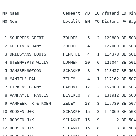
--------------------------------------------------------
 NR Naam                  Gemeent  AD  IG Afstand LD Rin
 N0 Nom                   Localit  EN  MQ Distanc PA Bag
--------------------------------------------------------
  1 SCHEPERS GEERT        ZOLDER    5   2  129880 BE 508
  2 GEERINCK DANY         ZOLDER    4   3  127009 BE 508
  3 DRIESMANS LOUIS       HERK DE   4   1  114378 BE 501
  4 STEENAERTS WILLY      LUMMEN   20   6  121044 BE 501
  5 JANSSENS&ZOON         SCHAKKE   8   7  113457 BE 503
  6 MANTELS PAUL          ZELEM -   4   1  117162 BE 507
  7 LIPKENS BENNY         HAMONT   17   2  157960 BE 506
  8 VANHAMEL FRANCIS      BEVERLO   7   3  131912 BE 500
  9 VANMEERT R & KOEN     ZELEM    23   3  117730 BE 507
 10 ROOSEN J+K            SCHAKKE  15   3  114069 BE 503
 11 ROOSEN J+K            SCHAKKE  15   9       2 BE 504
 12 ROOSEN J+K            SCHAKKE  15   8       3 BE 503