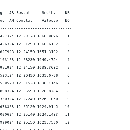
-------------------------------

g   JR Bestat     Snelh.    NR

ue  AN Constat    Vitesse   NO

-------------------------------

437324 12.33120 1660.8696    1

426324 12.31290 1660.6102    2

627923 12.24159 1651.3102    3

103123 12.28230 1649.4754    4

951924 12.24150 1638.3682    5

523124 12.26430 1633.6788    6

558523 12.51530 1630.4146    7

898324 12.35590 1628.8784    8

330324 12.27240 1626.1050    9

678323 12.25120 1624.9145   10

000624 12.25140 1624.1433   11

999024 12.25150 1623.7580   12
