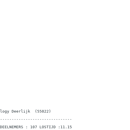
logy Deerlijk  (55022)

-------------------------------

DEELNEMERS : 107 LOSTIJD :11.15
