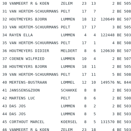
 30 VANMEERT R & KOEN     ZELEM    23  13       2 BE 505
 31 VAN HERTEM-SCHUURMANS PELT     17   7       2 BE 508
 32 HOUTMEYERS BJORN      LUMMEN   18  12  120649 BE 507
 33 VAN HERTEM-SCHUURMANS PELT     17  17       3 BE 505
 34 RAYEN ELLA            LUMMEN    4   4  122448 BE 503
 35 VAN HERTEM-SCHUURMANS PELT     17   1       4 BE 508
 36 HOUTMEYERS DIDIER     MELDERT   8   6  120630 BE 507
 37 COENEN WILFRIED       LUMMEN   10   4       2 BE 507
 38 HOUTMEYERS BJORN      LUMMEN   18  11       2 BE 505
 39 VAN HERTEM-SCHUURMANS PELT     17  11       5 BE 508
 40 MERTENS-BUSTRAAN      LOMMEL   12  10  149576 NL 844
 41 JANSSENS&ZOON         SCHAKKE   8   8       2 BE 503
 42 MARTENS LUC           PELT      8   6       2 BE 500
 43 DAS JOS               LUMMEN    8   2       2 BE 503
 44 DAS JOS               LUMMEN    8   5       3 BE 503
 45 CORTHOUT MARCEL       KOERSEL   8   5  131570 BE 503
 46 VANMEERT R & KOEN     ZELEM    23  18       4 BE 503