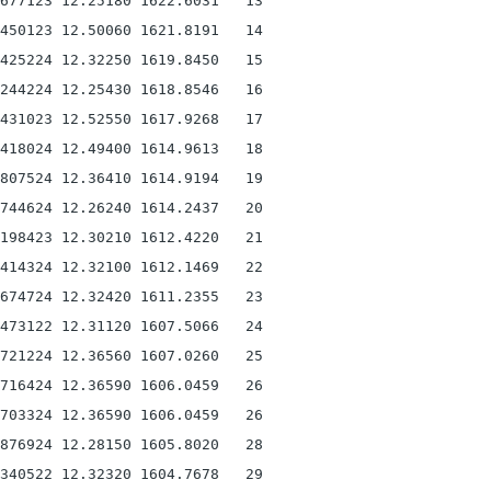
677123 12.25180 1622.6031   13

450123 12.50060 1621.8191   14

425224 12.32250 1619.8450   15

244224 12.25430 1618.8546   16

431023 12.52550 1617.9268   17

418024 12.49400 1614.9613   18

807524 12.36410 1614.9194   19

744624 12.26240 1614.2437   20

198423 12.30210 1612.4220   21

414324 12.32100 1612.1469   22

674724 12.32420 1611.2355   23

473122 12.31120 1607.5066   24

721224 12.36560 1607.0260   25

716424 12.36590 1606.0459   26

703324 12.36590 1606.0459   26

876924 12.28150 1605.8020   28

340522 12.32320 1604.7678   29
