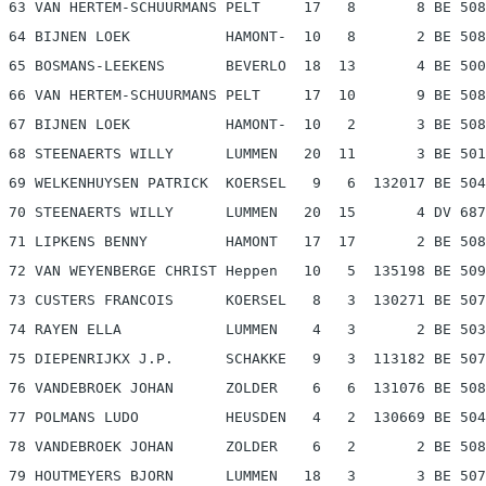
 63 VAN HERTEM-SCHUURMANS PELT     17   8       8 BE 508
 64 BIJNEN LOEK           HAMONT-  10   8       2 BE 508
 65 BOSMANS-LEEKENS       BEVERLO  18  13       4 BE 500
 66 VAN HERTEM-SCHUURMANS PELT     17  10       9 BE 508
 67 BIJNEN LOEK           HAMONT-  10   2       3 BE 508
 68 STEENAERTS WILLY      LUMMEN   20  11       3 BE 501
 69 WELKENHUYSEN PATRICK  KOERSEL   9   6  132017 BE 504
 70 STEENAERTS WILLY      LUMMEN   20  15       4 DV 687
 71 LIPKENS BENNY         HAMONT   17  17       2 BE 508
 72 VAN WEYENBERGE CHRIST Heppen   10   5  135198 BE 509
 73 CUSTERS FRANCOIS      KOERSEL   8   3  130271 BE 507
 74 RAYEN ELLA            LUMMEN    4   3       2 BE 503
 75 DIEPENRIJKX J.P.      SCHAKKE   9   3  113182 BE 507
 76 VANDEBROEK JOHAN      ZOLDER    6   6  131076 BE 508
 77 POLMANS LUDO          HEUSDEN   4   2  130669 BE 504
 78 VANDEBROEK JOHAN      ZOLDER    6   2       2 BE 508
 79 HOUTMEYERS BJORN      LUMMEN   18   3       3 BE 507