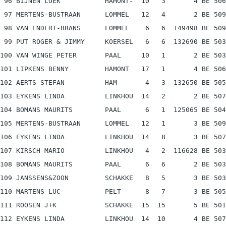
 96 BIJNEN LOEK           HAMONT-  10   3       4 BE 506
 97 MERTENS-BUSTRAAN      LOMMEL   12   4       2 BE 509
 98 VAN ENDERT-BRANS      LOMMEL    6   6  149498 BE 509