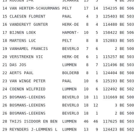
 13 ROOSEN J+K            SCHAKKE  15   5       4 BE 503
 14 VAN HERTEM-SCHUURMANS PELT     17  14  154235 BE 506
 15 CLAESEN FLORENT       PAAL      4   3  125403 BE 503
 16 VANDEREYT GUNTER      HERK-DE   8   4  114480 BE 503
 17 BIJNEN LOEK           HAMONT-  10   5  158422 BE 506
 18 MARTENS LUC           PELT      8   8  152883 BE 505
 19 VANHAMEL FRANCIS      BEVERLO   7   6       2 BE 500
 20 VERSTREKEN VIC        HERK-DE   6   1  115257 BE 503
 21 DAS JOS               LUMMEN    8   7  121496 BE 503
 22 AERTS PAUL            BOLDERB   8   1  124404 BE 508
 23 VAN WINGE PETER       PAAL     10   6  125193 BE 503
 24 COENEN WILFRIED       LUMMEN   10   6  122492 BE 502
 25 BOSMANS-LEEKENS       BEVERLO  18  11  131669 BE 500
 26 BOSMANS-LEEKENS       BEVERLO  18  12       3 BE 500
 26 BOSMANS-LEEKENS       BEVERLO  18   1       2 BE 500
 28 THIJS ISIDOOR EN BEN  LUMMEN   46  46  117625 BE 503
 29 REYNDERS J-LEMMENS L  LUMMEN   13   9  124423 BE 502