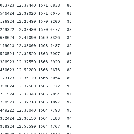
083723 12.37440 1571.0838   80

546424 12.39020 1571.0075   81

136824 12.29480 1570.3209   82

249322 12.38480 1570.0477   83

688024 12.41090 1569.3326   84

119623 12.33000 1568.9487   85

580524 12.38520 1568.7997   86

386923 12.37550 1566.3920   87

450623 12.53280 1566.3676   88

123123 12.36120 1566.3054   89

398824 12.37560 1566.0772   90

751524 12.38340 1565.2054   91

230523 12.39210 1565.1097   92

449222 12.38040 1564.7793   93

332424 12.30150 1564.5183   94

898324 12.55580 1564.4767   95
