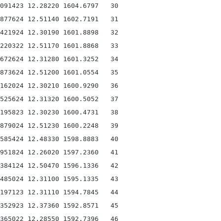
091423 12.28220 1604.6797   30

877624 12.51140 1602.7191   31

421924 12.30190 1601.8898   32

220322 12.51170 1601.8868   33

672624 12.31280 1601.3252   34

873624 12.51200 1601.0554   35

162024 12.30210 1600.9290   36

525624 12.31320 1600.5052   37

195823 12.30230 1600.4731   38

879024 12.51230 1600.2248   39

585424 12.48330 1598.8883   40

951824 12.26020 1597.2360   41

384124 12.50470 1596.1336   42

485024 12.31100 1595.1335   43

197123 12.31110 1594.7845   44

352923 12.37360 1592.8571   45

365022 12.28550 1592.7396   46
