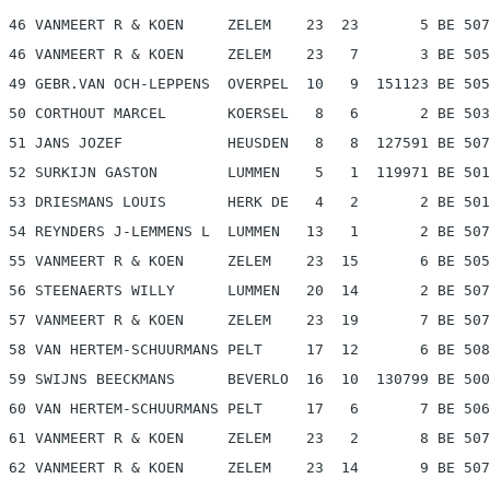
 46 VANMEERT R & KOEN     ZELEM    23  23       5 BE 507
 46 VANMEERT R & KOEN     ZELEM    23   7       3 BE 505
 49 GEBR.VAN OCH-LEPPENS  OVERPEL  10   9  151123 BE 505
 50 CORTHOUT MARCEL       KOERSEL   8   6       2 BE 503
 51 JANS JOZEF            HEUSDEN   8   8  127591 BE 507
 52 SURKIJN GASTON        LUMMEN    5   1  119971 BE 501
 53 DRIESMANS LOUIS       HERK DE   4   2       2 BE 501
 54 REYNDERS J-LEMMENS L  LUMMEN   13   1       2 BE 507
 55 VANMEERT R & KOEN     ZELEM    23  15       6 BE 505
 56 STEENAERTS WILLY      LUMMEN   20  14       2 BE 507
 57 VANMEERT R & KOEN     ZELEM    23  19       7 BE 507
 58 VAN HERTEM-SCHUURMANS PELT     17  12       6 BE 508
 59 SWIJNS BEECKMANS      BEVERLO  16  10  130799 BE 500
 60 VAN HERTEM-SCHUURMANS PELT     17   6       7 BE 506
 61 VANMEERT R & KOEN     ZELEM    23   2       8 BE 507
 62 VANMEERT R & KOEN     ZELEM    23  14       9 BE 507