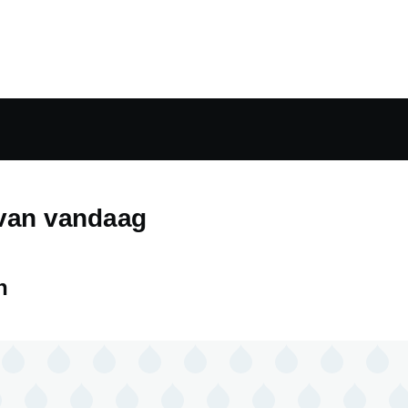
 van vandaag
n