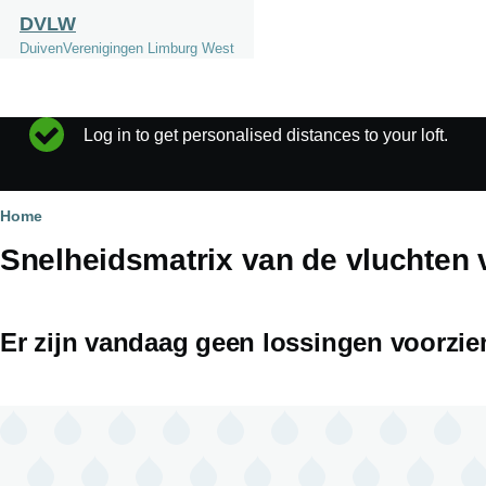
Overslaan en naar de inhoud gaan
DVLW
DuivenVerenigingen Limburg West
Log in to get personalised distances to your loft.
Statusbericht
Kruimelpad
Home
Snelheidsmatrix van de vluchten
Er zijn vandaag geen lossingen voorzie